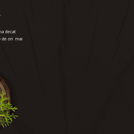
m
una decat
0 de ori mai