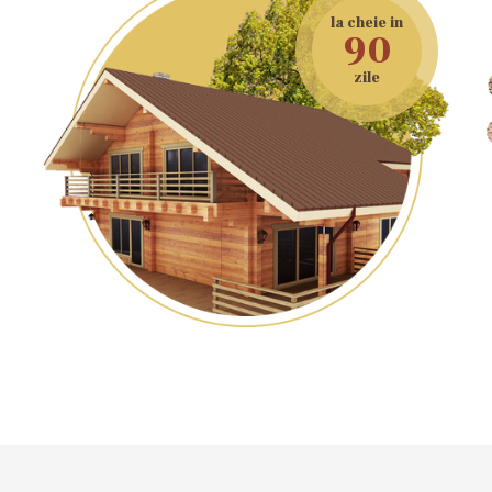
la cheie in
90
zile