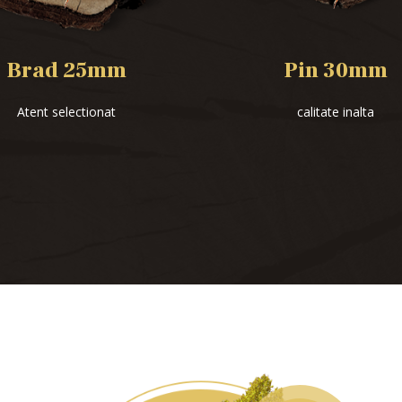
Brad
25mm
Pin
30mm
Atent selectionat
calitate inalta